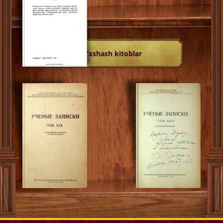
O'xshash kitoblar