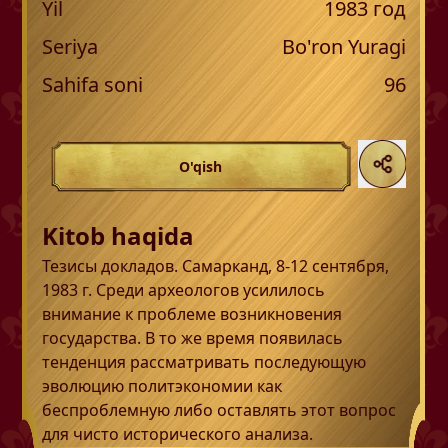
Yil
1983
год
Seriya
Bo'ron Yuragi
Sahifa soni
96
O'qish
Kitob haqida
Тезисы докладов. Самарканд, 8-12 сентября,
1983 г. Среди археологов усилилось
внимание к проблеме возникновения
государства. В то же время появилась
тенденция рассматривать последующую
эволюцию политэкономии как
беспроблемную либо оставлять этот вопрос
для чисто исторического анализа.