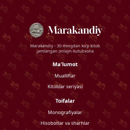
Marakandiy
- 30 mingdan ko'p kitob
jamlangan onlayn-kutubxona
Ma'lumot
Mualliflar
Kitoblar seriyasi
Toifalar
Monografiyalar
Hisobotlar va sharhlar