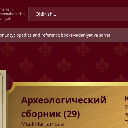
merosini
 ommalashtirish
amiyati
ion
Encyclopedias and reference books
Madaniyat va san'at
Археологический
М
сборник (29)
а
Е
Mualliflar jamoasi