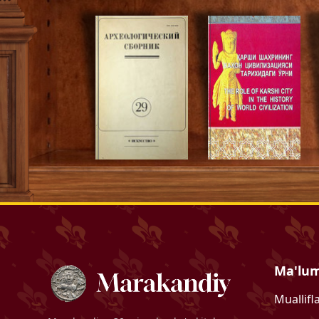
Ma'lu
Muallifl