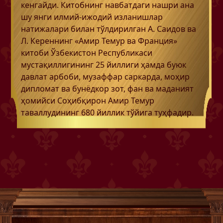
кенгайди. Китобнинг навбатдаги нашри ана
шу янги илмий-ижодий изланишлар
натижалари билан тўлдирилган А. Саидов ва
Л. Кереннинг «Амир Темур ва Франция»
китоби Ўзбекистон Республикаси
мустақиллигининг 25 йиллиги ҳамда буюк
давлат арбоби, музаффар саркарда, моҳир
дипломат ва бунёдкор зот, фан ва маданият
ҳомийси Соҳибқирон Амир Темур
таваллудининг 680 йиллик тўйига туҳфадир.