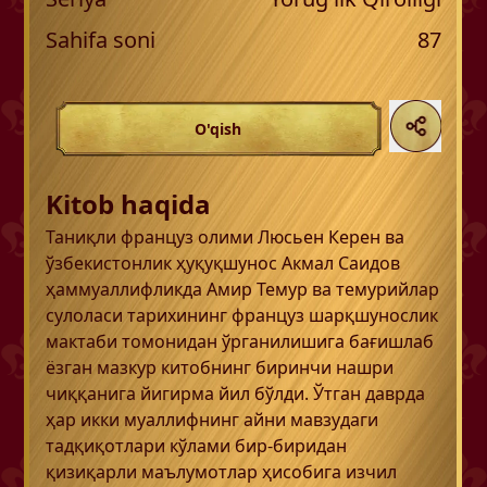
Sahifa soni
87
O'qish
Kitob haqida
Таниқли француз олими Люсьен Керен ва
ўзбекистонлик ҳуқуқшунос Акмал Саидов
ҳаммуаллифликда Амир Темур ва темурийлар
сулоласи тарихининг француз шарқшунослик
мактаби томонидан ўрганилишига бағишлаб
ёзган мазкур китобнинг биринчи нашри
чиққанига йигирма йил бўлди. Ўтган даврда
ҳар икки муаллифнинг айни мавзудаги
тадқиқотлари кўлами бир-биридан
қизиқарли маълумотлар ҳисобига изчил