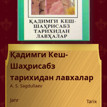
Қадимги Кеш-
Шаҳрисабз
тарихидан лaвxaлap
A. S. Sagdullaev
Janr
Tarix