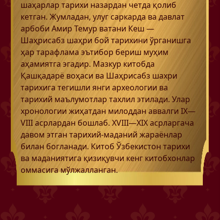
шаҳарлар тарихи назардан четда қолиб
кетган. Жумладан, улуг саркарда ва давлат
арбоби Амир Темур ватани Кеш —
Шаҳрисабз шаҳри бой тарихини ўрганишга
ҳар тарафлама эътибор бериш муҳим
аҳамиятга эгадир. Мазкур китобда
Қашқадарё воҳаси ва Шаҳрисабз шахри
тарихига тегишли янги археологии ва
тарихий маълумотлар тахлил этилади. Улар
хронологии жиҳатдан милоддан аввалги IX—
VIII асрлардан бошлаб. XVIII—XIX асрларгача
давом этган тарихий-маданий жараёнлар
билан богланади. Китоб Ўзбекистон тарихи
ва маданиятига қизиқувчи кенг китобхонлар
оммасига мўлжалланган.