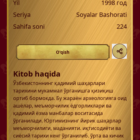
Yil
1998
год
Seriya
Soyalar Bashorati
Sahifa soni
224
O'qish
Kitob haqida
Ўзбекистоннинг қадимий шаҳарлари
тарихини мукаммал ўрганишга қизиқиш
ортиб бормокда. Бу жараён археологияга оид
ашёлар, меъморчилик ёдгорликлари ва
қадимий ёзма манбалар воситасида
ўрганилади. Юртимизнинг йирик шаҳарлар
меъморчилиги, маданияти. иқтисодиёти ва
сиёсий тарихи кенг ўрганилиб. ўрта ва кичик