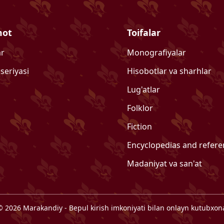
mot
Toifalar
ar
Monografiyalar
 seriyasi
Hisobotlar va sharhlar
Lug'atlar
Folklor
Fiction
Encyclopedias and refer
Madaniyat va san'at
©
2026
Marakandiy
- Bepul kirish imkoniyati bilan onlayn kutubxon