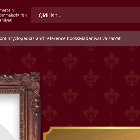
merosini
 ommalashtirish
amiyati
ion
Encyclopedias and reference books
Madaniyat va san'at