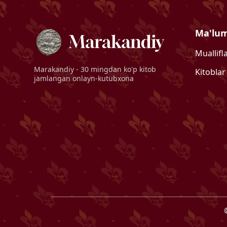
Ma'lu
Muallifl
Marakandiy
- 30 mingdan ko'p kitob
Kitoblar
jamlangan onlayn-kutubxona