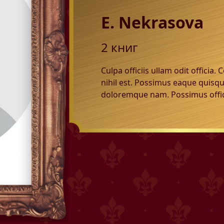
E. Nekrasova
2
книг
Culpa officiis ullam odit officia
nihil est. Possimus eaque quisq
doloremque nam. Possimus offici