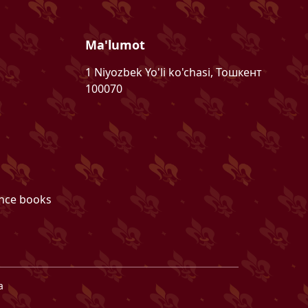
Ma'lumot
1 Niyozbek Yo'li ko'chasi, Тошкент
100070
ence books
a