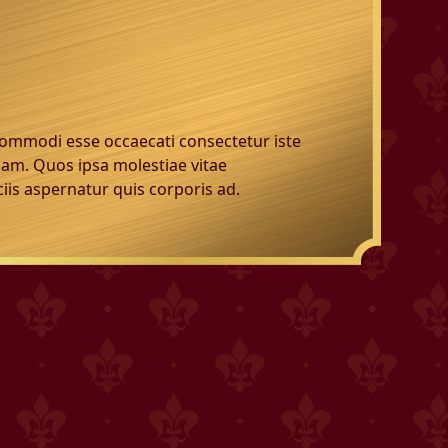
. Commodi esse occaecati consectetur iste
uam. Quos ipsa molestiae vitae
is aspernatur quis corporis ad.