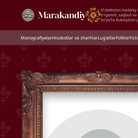
O'zbekiston madaniy 
o'rganish, saqlash va
bo'yicha Butunjahon j
Monografiyalar
Hisobotlar va sharhlar
Lug'atlar
Folklor
Fict