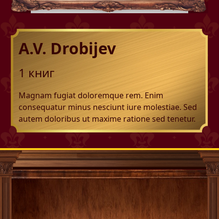
A.V. Drobijev
1
книг
Magnam fugiat doloremque rem. Enim
consequatur minus nesciunt iure molestiae. Sed
autem doloribus ut maxime ratione sed tenetur.