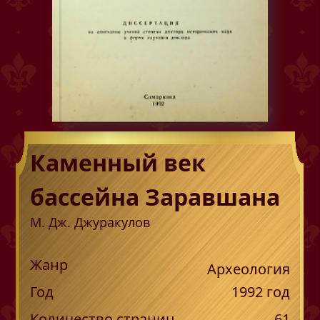
Каменный век
бассейна Заравшана
М. Дж. Джуракулов
Жанр
Археология
Год
1992
год
Количество страниц
61