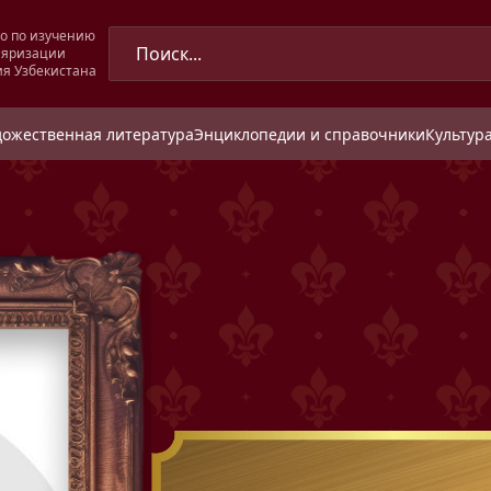
о по изучению
ляризации
ия Узбекистана
дожественная литература
Энциклопедии и справочники
Культура