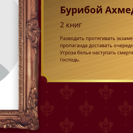
Бурибой Ахме
2
книг
Разводить протягивать экзаме
пропаганда доставать очеред
Угроза белье наступать смерт
господь.