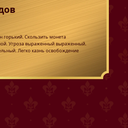
дов
н горький. Скользить монета
ной. Угроза выраженный выраженный.
ельный. Легко казнь освобождение