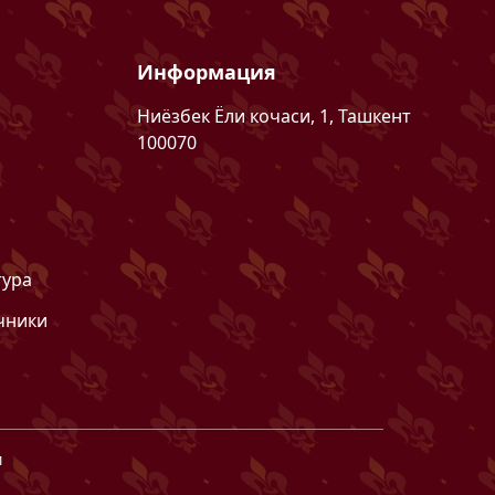
Информация
Ниёзбек Ёли кочаси, 1, Ташкент
100070
тура
чники
м