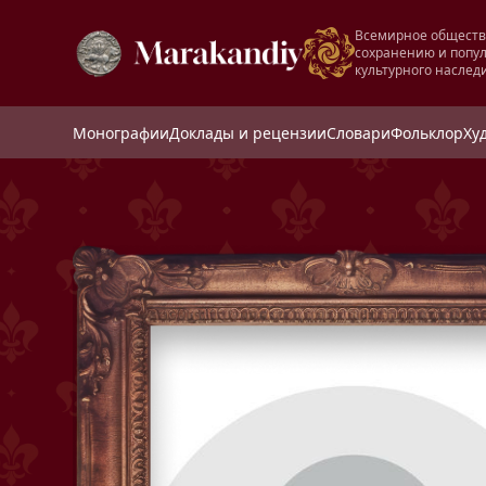
Всемирное обществ
сохранению и попу
культурного наслед
Монографии
Доклады и рецензии
Словари
Фольклор
Ху