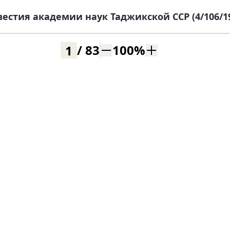
естия академии наук Таджикской ССР (4/106/1
/
83
100
%